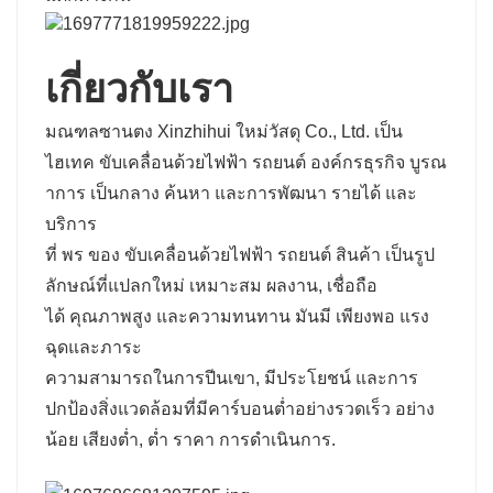
เกี่ยวกับเรา
มณฑลซานตง Xinzhihui ใหม่วัสดุ Co., Ltd. เป็น
ไฮเทค
ขับเคลื่อนด้วยไฟฟ้า
รถยนต์
องค์กรธุรกิจ
บูรณ
าการ
เป็นกลาง
ค้นหา
และการพัฒนา
รายได้
และ
บริการ
ที่
พร
ของ
ขับเคลื่อนด้วยไฟฟ้า
รถยนต์
สินค้า
เป็นรูป
ลักษณ์ที่แปลกใหม่
เหมาะสม
ผลงาน,
เชื่อถือ
ได้
คุณภาพสูง
และความทนทาน มันมี
เพียงพอ
แรง
ฉุดและภาระ
ความสามารถในการปีนเขา,
มีประโยชน์
และการ
ปกป้องสิ่งแวดล้อมที่มีคาร์บอนต่ำอย่างรวดเร็ว
อย่าง
น้อย
เสียงต่ำ, ต่ำ
ราคา
การดำเนินการ.