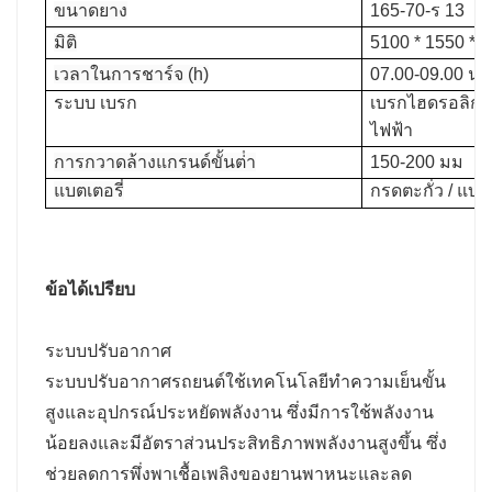
ขนาดยาง
165-70-ร 13
มิติ
5100 * 1550 * 
เวลาในการชาร์จ (h)
07.00-09.00 น.
ระบบ เบรก
เบรกไฮดรอลิก 4
ไฟฟ้า
การกวาดล้างแกรนด์ขั้นต่ํา
150-200 มม
แบตเตอรี่
กรดตะกั่ว /
แบตเ
ข้อได้เปรียบ
ระบบปรับอากาศ
ระบบปรับอากาศรถยนต์ใช้เทคโนโลยีทำความเย็นขั้น
สูงและอุปกรณ์ประหยัดพลังงาน ซึ่งมีการใช้พลังงาน
น้อยลงและมีอัตราส่วนประสิทธิภาพพลังงานสูงขึ้น ซึ่ง
ช่วยลดการพึ่งพาเชื้อเพลิงของยานพาหนะและลด