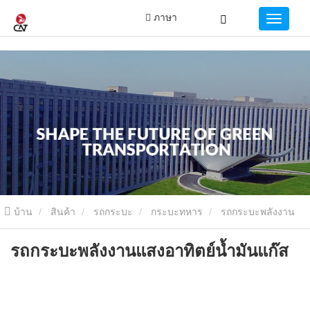
ภาษา
บ้าน
สินค้า
รถกระบะ
กระบะทหาร
รถกระบะพลังงาน
แสงอาทิตย์น้ำมันแก๊ส
รถกระบะพลังงานแสงอาทิตย์น้ำมันแก๊ส