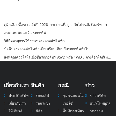
คู่มือเลือกซื้อรถกอล์ฟปี 2026: จากย่านที่อยู่อาศัยไปจนถึงรีสอร์ท - จะเลือกยานพาหนะอเนกประสงค์ที่เหมาะสมได้อย่างไร?
งานแคนตันแฟร์ - รถกอล์ฟ
วิธียืดอายุการใช้งานของรถกอล์ฟไฟฟ้า
ข้อดีของรถกอล์ฟไฟฟ้าเมื่อเปรียบเทียบกับรถกอล์ฟทั่วไป
สิ่งที่คุณควรใส่ใจเมื่อซื้อรถกอล์ฟ? AWD หรือ 4WD，ตัวเลือกใดที่เหมาะกับคุณ?
เกี่ยวกับเรา
สินค้า
กรณี
ข่าว
ประวัติบริษัท
รถกอล์ฟ
ชุมชนถนนโอ
ข่าวบริษัท
เกี่ยวกับเรา
รถกระบะ
เวอร์ซี
แนวโน้มอุตส
ให้เกียรติ
สี่ล้อ
พื้นที่ท่องเที่ยว
าหกรรม