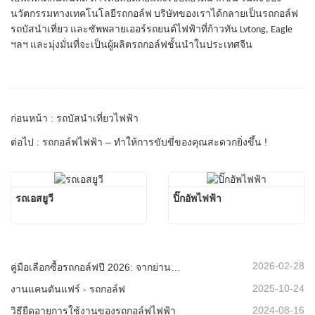
นวัตกรรมทางเทคโนโลยีรถกอล์ฟ บริษัทของเราได้กลายเป็นรถกอล์ฟ
รถบัสนำเที่ยว และซัพพลายเออร์รถยนต์ไฟฟ้าที่ก้าวทัน Lvtong, Eagle
ฯลฯ และมุ่งมั่นที่จะเป็นผู้ผลิตรถกอล์ฟชั้นนำในประเทศจีน
ก่อนหน้า : รถบัสนำเที่ยวไฟฟ้า
ต่อไป : รถกอล์ฟไฟฟ้า – ทำให้การขับขี่ของคุณสะดวกยิ่งขึ้น !
รถเอสยูวี
ปิ๊กอัพไฟฟ้า
2026-02-28
คู่มือเลือกซื้อรถกอล์ฟปี 2026: จากย่านที่อยู่อาศัยไปจนถึงรีสอร์ท - จะเลือกยานพาหนะอเนกประสงค์ที่เหมาะสมได้อย่างไร?
2025-10-24
งานแคนตันแฟร์ - รถกอล์ฟ
2024-08-16
วิธียืดอายุการใช้งานของรถกอล์ฟไฟฟ้า