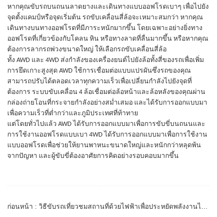
หากคุณขับรถบนถนนลาดยางและเดินทางแบบออฟโรดเบาๆ เพื่อไปยัง
จุดตั้งแคมป์หรือจุดเริ่มต้น รถขับเคลื่อนสี่ล้อจะเหมาะสมกว่า หากคุณ
เดินทางบนทางออฟโรดที่มีภาระหนักมากขึ้น โดยเฉพาะอย่างยิ่งทาง
ออฟโรดที่เกี่ยวข้องกับโคลน หิน หรือทางลาดที่ลื่นมากขึ้น หรือหากคุณ
ต้องการลากรถพ่วงขนาดใหญ่ ให้เลือกรถขับเคลื่อนสี่ล้อ
ทั้ง AWD และ 4WD ส่งกำลังของเครื่องยนต์ไปยังล้อทั้งสี่ของรถเพื่อเพิ่ม
การยึดเกาะสูงสุด AWD ใช้การเชื่อมต่อแบบแปรผันซึ่งรถของคุณ
สามารถปรับได้ตลอดเวลาทุกความเร็วเพื่อเปลี่ยนกำลังไปยังจุดที่
ต้องการ ระบบขับเคลื่อน 4 ล้อเชื่อมต่อล้อหน้าและล้อหลังของคุณผ่าน
กล่องถ่ายโอนที่กระจายกำลังอย่างสม่ำเสมอ และได้รับการออกแบบมา
เพื่อความเร็วที่ต่ำกว่าและภูมิประเทศที่ท้าทาย
แต่โดยทั่วไปแล้ว AWD ได้รับการออกแบบมาเพื่อการขับขี่บนถนนและ
การใช้งานออฟโรดแบบเบา 4WD ได้รับการออกแบบมาเพื่อการใช้งาน
แบบออฟโรดเพื่อช่วยให้ยานพาหนะขนาดใหญ่และหนักกว่าหลุดพ้น
จากปัญหา และผู้ขับขี่ต้องอาศัยการคิดอย่างรอบคอบมากขึ้น
ก่อนหน้า : วิธีขับรถเที่ยวชมสถานที่ด้วยไฟฟ้าเพื่อประหยัดพลังงานไฟฟ้า